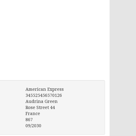
American Express
3
4
5
5
2
5
4
5
6
5
7
0
1
2
6
Audrina Green
Rose Street 44
France
867
0
9/2030