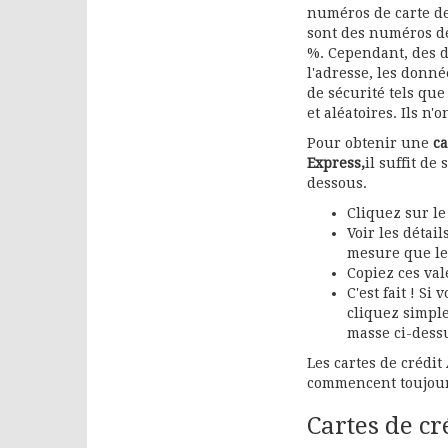
numéros de carte de
sont des numéros de 
%. Cependant, des dé
l'adresse, les donnée
de sécurité tels qu
et aléatoires. Ils n'o
Pour obtenir une
ca
Express,
il suffit de
dessous.
Cliquez sur l
Voir les détail
mesure que le
Copiez ces va
C'est fait ! S
cliquez simpl
masse ci-dess
Les cartes de crédi
commencent toujou
Cartes de cr