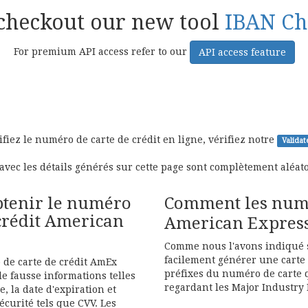
checkout our new tool
IBAN Ch
For premium API access refer to our
API access feature
ifiez le numéro de carte de crédit en ligne, vérifiez notre
Validat
avec les détails générés sur cette page sont complètement aléato
tenir le numéro
Comment les numér
 crédit American
American Express
Comme nous l'avons indiqué 
facilement générer une carte
de carte de crédit AmEx
préfixes du numéro de carte q
 fausse informations telles
regardant les Major Industry I
e, la date d'expiration et
sécurité tels que CVV. Les