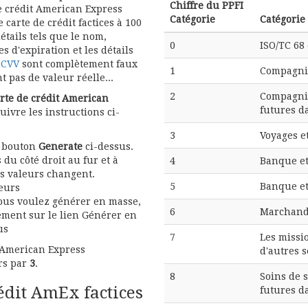
Chiffre du PPFI
 crédit American Express
Catégorie
Catégorie
carte de crédit factices à 100
tails tels que le nom,
0
ISO/TC 68 
s d'expiration et les détails
e
CVV
sont complètement faux
1
Compagni
nt pas de valeur réelle...
2
Compagnie
rte de crédit American
futures da
 suivre les instructions ci-
3
Voyages e
e bouton
Generate
ci-dessus.
s du côté droit au fur et à
4
Banque et
s valeurs changent.
5
Banque et
leurs
i vous voulez générer en masse,
6
Marchandi
ement sur le lien Générer en
us
7
Les missio
t American Express
d'autres s
rs par
3
.
8
Soins de 
édit AmEx factices
futures da