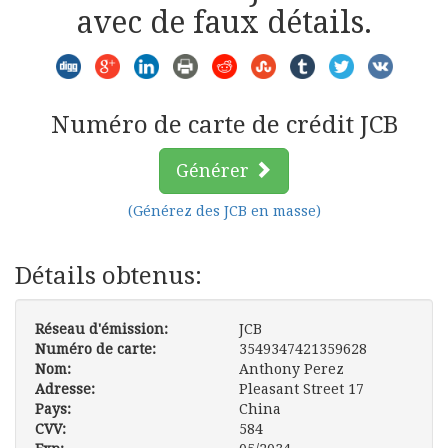
avec de faux détails.
Numéro de carte de crédit JCB
Générer
(Générez des JCB en masse)
Détails obtenus:
Réseau d'émission:
JCB
Numéro de carte:
3
5
4
9
3
4
7
4
2
1
3
5
9
6
2
8
Nom:
Anthony Perez
Adresse:
Pleasant Street 17
Pays:
China
CVV:
584