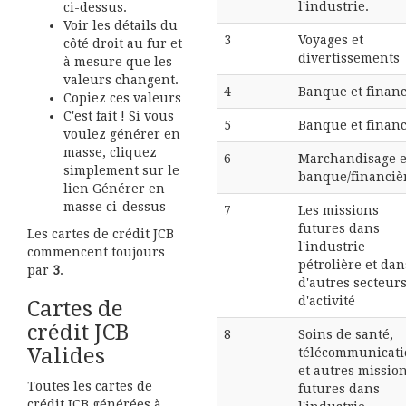
l'industrie.
ci-dessus.
Voir les détails du
3
Voyages et
côté droit au fur et
divertissements
à mesure que les
valeurs changent.
4
Banque et finan
Copiez ces valeurs
C'est fait ! Si vous
5
Banque et finan
voulez générer en
masse, cliquez
6
Marchandisage e
simplement sur le
banque/financiè
lien Générer en
masse ci-dessus
7
Les missions
futures dans
Les cartes de crédit JCB
l'industrie
commencent toujours
pétrolière et dan
par
3
.
d'autres secteur
d'activité
Cartes de
crédit JCB
8
Soins de santé,
Valides
télécommunicati
et autres missio
Toutes les cartes de
futures dans
crédit JCB générées à